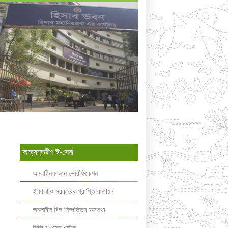
আভ্যন্তরীণ ই-সেবা
অনলাইন চালান ভেরিফিকেশন
ই-চালানঃ সরকারের প্রাপ্তি বাতায়ন
অনলাইন বিল নিষ্পত্তির অবস্থা