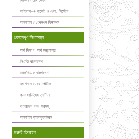
সিজিএ ওয়েব মেইল
আইবাস++ বাজেট ও একা. সিস্টেম
অনলাইন পে/পেনশন ফিক্সেশন
গুরুত্বপুর্ণ লিংকসমূহ
অর্থ বিভাগ, অর্থ মন্ত্রনালয়
সিএজি বাংলাদেশ
সিজিডিএফ বাংলাদেশ
ন্যাশনাল ওয়েব পোর্টাল
গভঃ সার্ভিসেস পোর্টাল
বাংলাদেশ গভঃ ফরমস্‌
অনলাইন ক্যালকুলেটরস
জরুরি হটলাইন