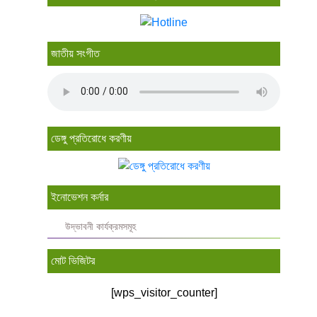
জাতীয় সংগীত
ডেঙ্গু প্রতিরোধে করণীয়
ইনোভেশন কর্নার
উদ্ভাবনী কার্যক্রমসমূহ
মোট ভিজিটর
[wps_visitor_counter]