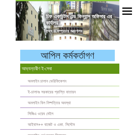
চিফ একাউন্টস এন্ড ফিন্যান্স অফিসার এর
কার্যালয়
তথ্য ও সম্প্রচার মন্ত্রণালয়
আপিল কর্মকর্তাগণ
আভ্যন্তরীণ ই-সেবা
অনলাইন চালান ভেরিফিকেশন
ই-চালানঃ সরকারের প্রাপ্তি বাতায়ন
অনলাইন বিল নিষ্পত্তির অবস্থা
সিজিএ ওয়েব মেইল
আইবাস++ বাজেট ও একা. সিস্টেম