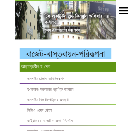
চিফ একাউন্টস এন্ড ফিন্যান্স অফিসার এর
কার্যালয়
তথ্য ও সম্প্রচার মন্ত্রণালয়
বাজেট-বাস্তবায়ন-পরিকল্পনা
আভ্যন্তরীণ ই-সেবা
অনলাইন চালান ভেরিফিকেশন
ই-চালানঃ সরকারের প্রাপ্তি বাতায়ন
অনলাইন বিল নিষ্পত্তির অবস্থা
সিজিএ ওয়েব মেইল
আইবাস++ বাজেট ও একা. সিস্টেম