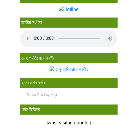
জাতীয় সংগীত
ডেঙ্গু প্রতিরোধে করণীয়
ইনোভেশন কর্নার
উদ্ভাবনী কার্যক্রমসমূহ
মোট ভিজিটর
[wps_visitor_counter]