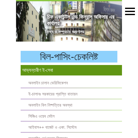
চিফ একাউন্টস এন্ড ফিন্যান্স অফিসার এর
কার্যালয়
তথ্য ও সম্প্রচার মন্ত্রণালয়
বিল-পাসিং-চেকলিষ্ট
আভ্যন্তরীণ ই-সেবা
অনলাইন চালান ভেরিফিকেশন
ই-চালানঃ সরকারের প্রাপ্তি বাতায়ন
অনলাইন বিল নিষ্পত্তির অবস্থা
সিজিএ ওয়েব মেইল
আইবাস++ বাজেট ও একা. সিস্টেম