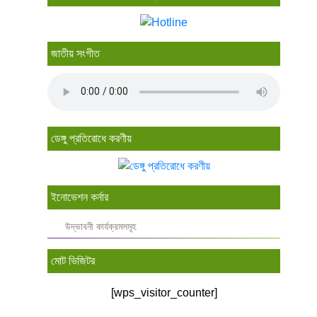
জাতীয় সংগীত
ডেঙ্গু প্রতিরোধে করণীয়
ইনোভেশন কর্নার
উদ্ভাবনী কার্যক্রমসমূহ
মোট ভিজিটর
[wps_visitor_counter]