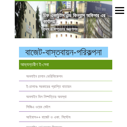
চিফ একাউন্টস এন্ড ফিন্যান্স অফিসার এর
কার্যালয়
তথ্য ও সম্প্রচার মন্ত্রণালয়
বাজেট-বাস্তবায়ন-পরিকল্পনা
আভ্যন্তরীণ ই-সেবা
অনলাইন চালান ভেরিফিকেশন
ই-চালানঃ সরকারের প্রাপ্তি বাতায়ন
অনলাইন বিল নিষ্পত্তির অবস্থা
সিজিএ ওয়েব মেইল
আইবাস++ বাজেট ও একা. সিস্টেম