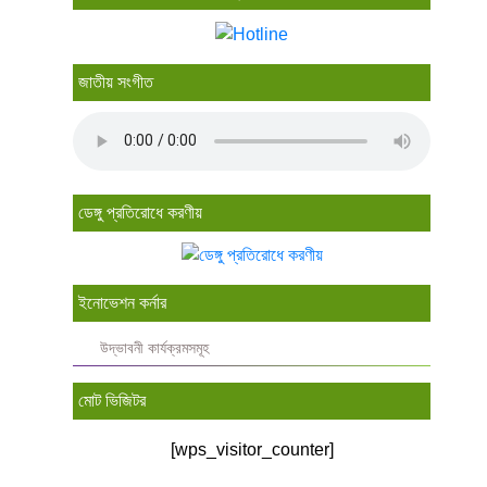
জাতীয় সংগীত
ডেঙ্গু প্রতিরোধে করণীয়
ইনোভেশন কর্নার
উদ্ভাবনী কার্যক্রমসমূহ
মোট ভিজিটর
[wps_visitor_counter]