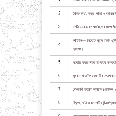
সিজিএ কার্যালয়ে যে কোন ধরনের পত্র
2
দৈনিক ভাতা, ভ্রমণ ভাতা ও বদলিজন
3
চলতি ২০২২-২৩ অর্থবছরের সংশোধিত ব
আইবাস++ সিস্টেমে ছুটির হিসাব এন্ট্রি,
4
প্রসঙ্গে।
5
সরকারি ক্রয় কাজে অধিকতর স্বচ্ছতা
6
সুখবর! সম্মানিত বেসামরিক পেনশন
7
দেশব্যাপী করোনা ভাইরাস (কোভিড-১৯)
8
বিদ্যুৎ, পানি ও জ্বালানীর (তৈল/গ্
9