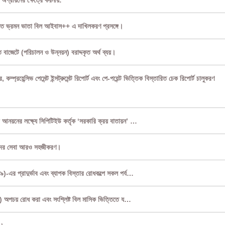
 অগ্রায়নের ক্ষেত্রে করনীয়:
িত ভ্রমন ভাতা বিল আইবাস++ এ দাখিলকরণ প্রসঙ্গে।
াজেটে (পরিচালন ও উন্নয়ন) বরাদ্দকৃত অর্থ ব্যয়।
 কম্প্রহেন্সিভ পেমেন্ট ইন্সট্রুমেন্ট রিপোর্ট এবং পে-পয়েন্ট ভিত্তিক বিস্তারিত চেক রিপোর্ট চালুকরণ
 আনয়নের লক্ষ্যে সিপিটিইউ কর্তৃক ‘সরকারি ক্রয় বাতায়ন’ …
ারদের সেবা আরও সহজীকরণ।
-এর প্রাদুর্ভাব এবং ব্যাপক বিস্তার রোধকল্পে সকল পর্য…
যাস) অপচয় রোধ করা এবং সংশ্লিষ্ট বিল মাসিক ভিত্তিতে য…