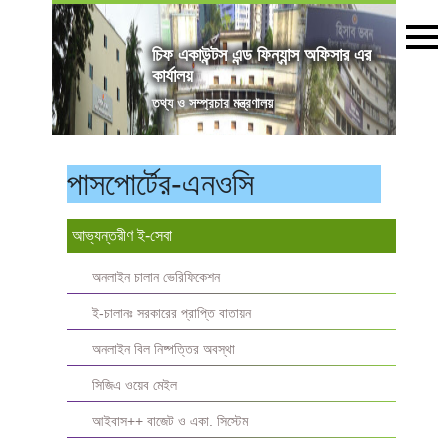
চিফ একাউন্টস এন্ড ফিন্যান্স অফিসার এর
কার্যালয়
তথ্য ও সম্প্রচার মন্ত্রণালয়
পাসপোর্টের-এনওসি
আভ্যন্তরীণ ই-সেবা
অনলাইন চালান ভেরিফিকেশন
ই-চালানঃ সরকারের প্রাপ্তি বাতায়ন
অনলাইন বিল নিষ্পত্তির অবস্থা
সিজিএ ওয়েব মেইল
আইবাস++ বাজেট ও একা. সিস্টেম