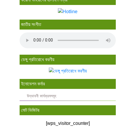
জাতীয় সংগীত
ডেঙ্গু প্রতিরোধে করণীয়
ইনোভেশন কর্নার
উদ্ভাবনী কার্যক্রমসমূহ
মোট ভিজিটর
[wps_visitor_counter]