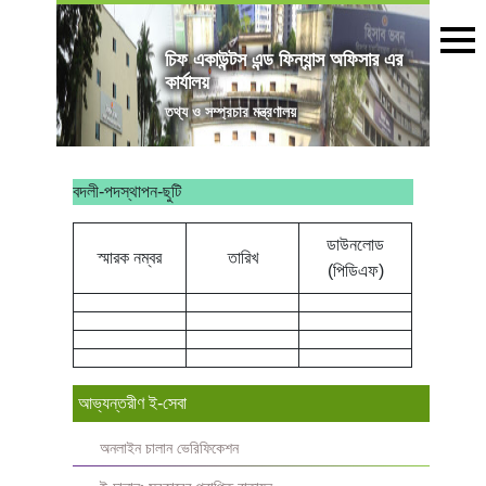
চিফ একাউন্টস এন্ড ফিন্যান্স অফিসার এর
কার্যালয়
তথ্য ও সম্প্রচার মন্ত্রণালয়
বদলী-পদস্থাপন-ছুটি
ডাউনলোড
স্মারক নম্বর
তারিখ
(পিডিএফ)
আভ্যন্তরীণ ই-সেবা
অনলাইন চালান ভেরিফিকেশন