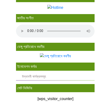
জাতীয় সংগীত
ডেঙ্গু প্রতিরোধে করণীয়
ইনোভেশন কর্নার
উদ্ভাবনী কার্যক্রমসমূহ
মোট ভিজিটর
[wps_visitor_counter]