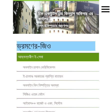
চিফ একাউন্টস এন্ড ফিন্যান্স অফিসার এর
কার্যালয়
তথ্য ও সম্প্রচার মন্ত্রণালয়
ভ্রমণের-জিও
আভ্যন্তরীণ ই-সেবা
অনলাইন চালান ভেরিফিকেশন
ই-চালানঃ সরকারের প্রাপ্তি বাতায়ন
অনলাইন বিল নিষ্পত্তির অবস্থা
সিজিএ ওয়েব মেইল
আইবাস++ বাজেট ও একা. সিস্টেম